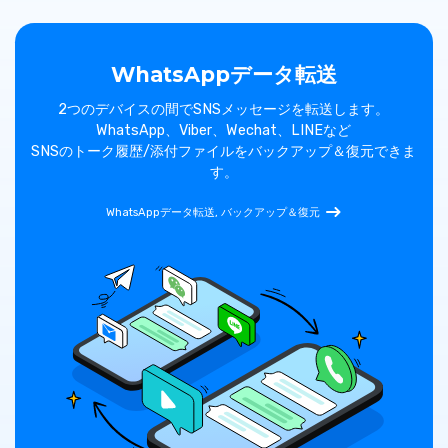
WhatsAppデータ転送
画面、
2つのデバイスの間でSNSメッセージを転送します。
iO
を解除
WhatsApp、Viber、Wechat、LINEなど
SNSのトーク履歴/添付ファイルをバックアップ＆復元できま
す。
す。
WhatsAppデータ転送, バックアップ＆復元