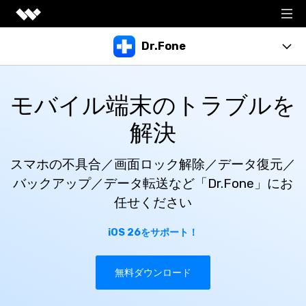
会社情報
Dr.Fone
サポートセンター
製品機能
モバイル端末のトラブルを
Basic
他の製品
解決
移行
デスクトップ
操作ガイド
スマホの不具合／画面ロック解除／データ復元／
ロック解除 & 起動障害から修復
バックアップ／データ転送など「Dr.Fone」にお
任せください
復元 & 消去
iOS 26をサポート！
Dr.Fone - Suite を確認
無料ダウンロード