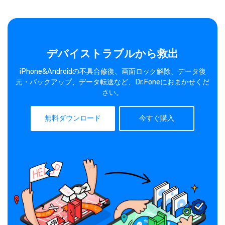
デバイストラブルから救出
iPhone&Androidの不具合修復、画面ロック解除、データ復
元・バックアップ、データ転送など、Dr.Foneにおまかせくだ
さい。
無料ダウンロード
今すぐ購入