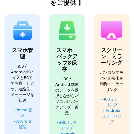
をご提供 】
スマホ管
スマホ
スクリー
理
バックア
ン ミラ
ップ&保
ーリング
iOS /
存
Androidデバ
パソコンでモ
イスとPC間
バイル端末を
iOS /
で写真、ビデ
制御・ミラー
Android 端末
オ、連絡先、
リング
のデータを選
メッセージを
択しながらパ
• iOSミラー
転送
ソコンにバッ
リング
クアップ・復
• iPhone 管
• Android
元
理
ミラーリン
• Android
グ
• iOSバック
管理
アップ
• Android